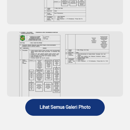
Lembaga Kesejahteraan Sosial (LKS)
Standar Pelayanan Penerbitan Surat
Rekomendasi Rehabilitasi Narkoba
Lihat Semua Galeri Photo