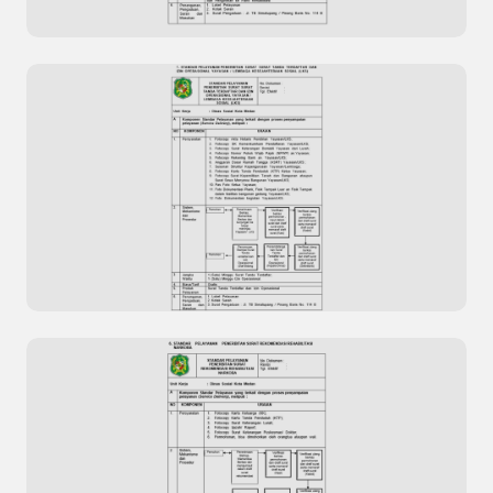
Standar Pelayanan Razia Penertiban
Penyandang Masalah Kesejahteraan Sosial
(PMKS)
Standar Pelayanan Penerbitan Surat Surat
Tanda Terdaftar dan Izin Operasional Yayasan /