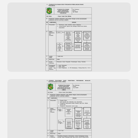
Previous
Next
Pengolahan Data Kepuasan Masyarakat Situs
Resmi Dinas Kesehatan Kota Dumai
Standar Pelayanan Surat Pengantar
Pemulangan Orang Terlantar