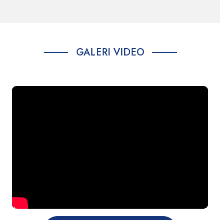
Standar Pelayanan Penerbitan Surat
Rekomendasi Bantuan Korban Bencana Sosial
GALERI VIDEO